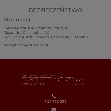
BEZPIECZEŃSTWO
Producent
LABORATORIA lNNOAESTHETICS, S. L .
Alexandre Goicoechea, 10
08960 Sant Just Desvern, Barcelona, Hiszpania
biuro@innoaesthetics.pl
602 626 237