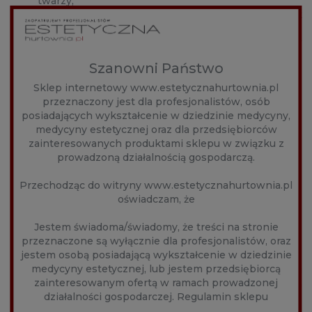
twarzy,
korekta nierównomiernego rozłożenia komórek
tłuszczowych na twarzy,
wspomaganie leczenia miejscowej otyłości w
obszarach podbródka, żuchwy i policzków.
Szanowni Państwo
Obszar aplikacji:
Sklep internetowy www.estetycznahurtownia.pl
przeznaczony jest dla profesjonalistów, osób
twarz:
posiadających wykształcenie w dziedzinie medycyny,
medycyny estetycznej oraz dla przedsiębiorców
podbródek,
zainteresowanych produktami sklepu w związku z
żuchwa,
prowadzoną działalnością gospodarczą.
policzki,
Przechodząc do witryny www.estetycznahurtownia.pl
szyja.
oświadczam, że
Główne składniki:
Jestem świadoma/świadomy, że treści na stronie
przeznaczone są wyłącznie dla profesjonalistów, oraz
L-Karnityna
- wspiera proces lipolizy,
jestem osobą posiadającą wykształcenie w dziedzinie
przyspieszając rozpad komórek tłuszczowych,
medycyny estetycznej, lub jestem przedsiębiorcą
Cynara Scolymus Leaf Extract
- znany z właściwości
zainteresowanym ofertą w ramach prowadzonej
detoksykujących i wspomagających metabolizm
działalności gospodarczej.
Regulamin sklepu
tłuszczów,