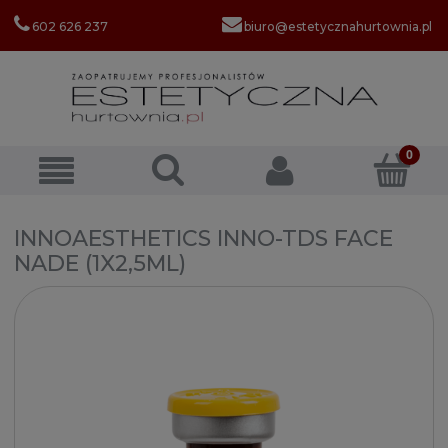
602 626 237
biuro@estetycznahurtownia.pl
INNOAESTHETICS INNO-TDS FACE
NADE (1X2,5ML)