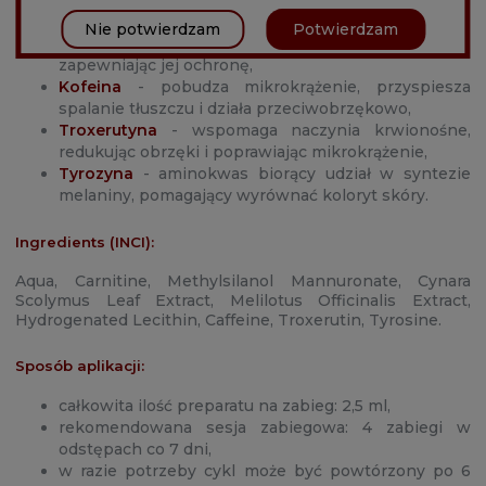
Melilotus Officinalis Extract
- poprawia
mikrokrążenie i wspomaga drenaż limfatyczny,
Nie potwierdzam
Potwierdzam
Lecytyna
- wzmacnia barierę lipidową skóry,
zapewniając jej ochronę,
Kofeina
- pobudza mikrokrążenie, przyspiesza
spalanie tłuszczu i działa przeciwobrzękowo,
Troxerutyna
- wspomaga naczynia krwionośne,
redukując obrzęki i poprawiając mikrokrążenie,
Tyrozyna
- aminokwas biorący udział w syntezie
melaniny, pomagający wyrównać koloryt skóry.
Ingredients (INCI):
Aqua, Carnitine, Methylsilanol Mannuronate, Cynara
Scolymus Leaf Extract, Melilotus Officinalis Extract,
Hydrogenated Lecithin, Caffeine, Troxerutin, Tyrosine.
Sposób aplikacji:
całkowita ilość preparatu na zabieg: 2,5 ml,
rekomendowana sesja zabiegowa: 4 zabiegi w
odstępach co 7 dni,
w razie potrzeby cykl może być powtórzony po 6