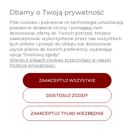
biuro@estetycznahurtownia.pl
Dbamy o Twoją prywatność
Poniedziałek 8:00 - 17:00
Pliki cookies i pokrewne im technologie umożliwiają
poprawne działanie strony i pomagają nam
Wtorek-Czwartek 9:00 - 17:00
dostosować ofertę do Twoich potrzeb. Możesz
zaakceptować wykorzystanie przez nas wszystkich
Piątek 9:00 - 16:00
tych plików i przejść do sklepu lub dostosować
użycie plików do swoich preferencji, wybierając
opcję "Dostosuj zgody".
Więcej o plikach cookies przeczytasz w naszej
Polityce prywatności.
MOJE KONTO
ZAAKCEPTUJ WSZYSTKIE
INFORMACJE
DOSTOSUJ ZGODY
O NAS
ZAAKCEPTUJ TYLKO NIEZBĘDNE