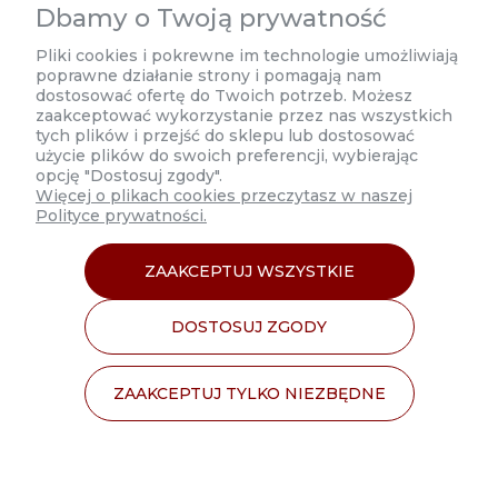
Dbamy o Twoją prywatność
Poniedziałek 8:00 - 17:00
Pliki cookies i pokrewne im technologie umożliwiają
poprawne działanie strony i pomagają nam
Wtorek-Czwartek 9:00 - 17:00
dostosować ofertę do Twoich potrzeb. Możesz
zaakceptować wykorzystanie przez nas wszystkich
Piątek 9:00 - 16:00
tych plików i przejść do sklepu lub dostosować
użycie plików do swoich preferencji, wybierając
opcję "Dostosuj zgody".
Więcej o plikach cookies przeczytasz w naszej
Polityce prywatności.
MOJE KONTO
ZAAKCEPTUJ WSZYSTKIE
INFORMACJE
DOSTOSUJ ZGODY
O NAS
ZAAKCEPTUJ TYLKO NIEZBĘDNE