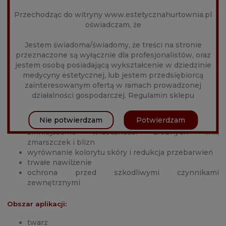
Wielopoziomowe działanie na komórki macierzyste
Przechodząc do witryny www.estetycznahurtownia.pl
oświadczam, że
Egzosomy aktywują komórki macierzyste, przyspieszając
regenerację komórkową i poprawiając ogólną jakość
skóry. Zawarty w preparacie kwas hialuronowy zapewnia
Jestem świadoma/świadomy, że treści na stronie
głębokie nawilżenie, wspierając procesy odnowy skóry,
przeznaczone są wyłącznie dla profesjonalistów, oraz
co prowadzi do zwiększenia jędrności i gładkości.
jestem osobą posiadającą wykształcenie w dziedzinie
medycyny estetycznej, lub jestem przedsiębiorcą
Zakres zastosowania:
zainteresowanym ofertą w ramach prowadzonej
działalności gospodarczej.
Regulamin sklepu
głęboka regeneracja skóry
stymulacja produkcji kolagenu, zwiększenie
Nie potwierdzam
Potwierdzam
jędrności i elastyczności skóry
zmniejszenie widoczności drobnych linii,
zmarszczek i blizn
wyrównanie kolorytu skóry i redukcja przebarwień
trwałe nawilżenie
ochrona przed szkodliwymi czynnikami
zewnętrznymi
Obszar aplikacji:
twarz