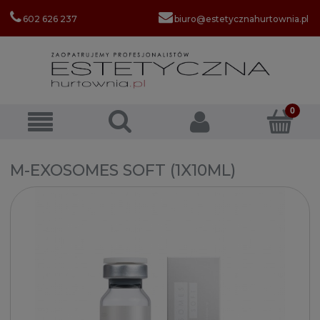
602 626 237
biuro@estetycznahurtownia.pl
M-EXOSOMES SOFT (1X10ML)