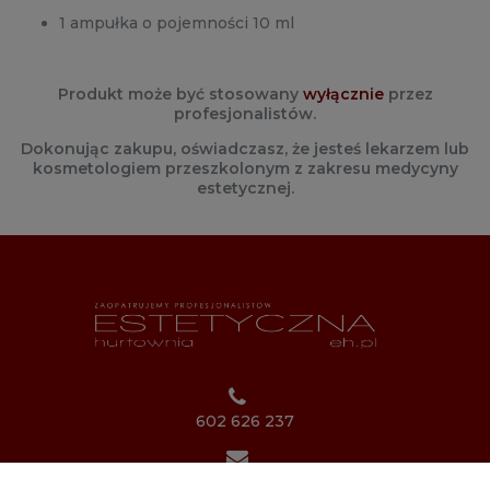
1 ampułka o pojemności 10 ml
Produkt może być stosowany
wyłącznie
przez
profesjonalistów.
Dokonując zakupu, oświadczasz, że jesteś lekarzem lub
kosmetologiem przeszkolonym z zakresu medycyny
estetycznej.
602 626 237
biuro@estetycznahurtownia.pl