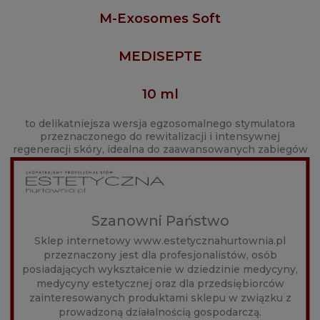
M-Exosomes Soft
MEDISEPTE
10 ml
to delikatniejsza wersja egzosomalnego stymulatora
przeznaczonego do rewitalizacji i intensywnej
regeneracji skóry, idealna do zaawansowanych zabiegów
odmładzających. Dzięki nanocząsteczkowym egzosomom
z mleka oraz kwasowi hialuronowemu, produkt działa na
głębszych warstwach skóry, stymulując procesy
regeneracyjne na poziomie komórkowym.
Szanowni Państwo
Zaawansowana formuła do głębokiej regeneracji
Sklep internetowy www.estetycznahurtownia.pl
M-Exosomes Soft wykorzystuje naturalne egzosomy z
przeznaczony jest dla profesjonalistów, osób
mleka, które są bogate w czynniki wzrostu, białka, lipidy i
posiadających wykształcenie w dziedzinie medycyny,
RNA. Dzięki mikroskopijnym rozmiarom, egzosomy
medycyny estetycznej oraz dla przedsiębiorców
skutecznie penetrują skórę, stymulując syntezę kolagenu
i elastyny, co prowadzi do poprawy elastyczności skóry i
zainteresowanych produktami sklepu w związku z
redukcji zmarszczek.
prowadzoną działalnością gospodarczą.