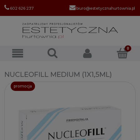
602 626 237
biuro@estetycznahurtownia.pl
NUCLEOFILL MEDIUM (1X1,5ML)
promocja