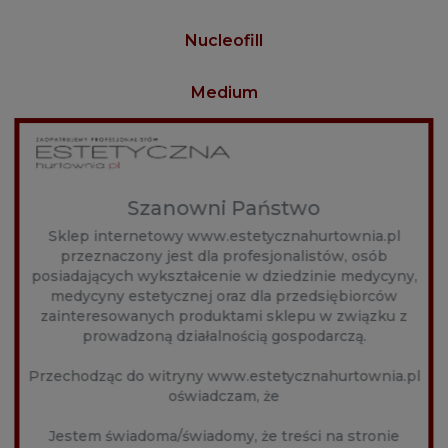
Nucleofill
Medium
1,5 ml
to preparat do głębokiej odnowy i bioresktukturyzacji
skóry, teraz o jeszcze silniejszym działaniu stymulującym,
antyoksydacyjnym i nawilżającym. Przeznaczony dla
Szanowni Państwo
skóry z widoczną utratą elastyczności, objawami starzenia
Sklep internetowy www.estetycznahurtownia.pl
i przesuszenia. Oparty na naturalnych polinukleotydach,
działa wielopoziomowo, aktywując regenerację,
przeznaczony jest dla profesjonalistów, osób
poprawiając napięcie oraz przywracając skórze jędrność i
posiadających wykształcenie w dziedzinie medycyny,
świeży wygląd. Nucleofill Medium aktywuje receptory
medycyny estetycznej oraz dla przedsiębiorców
fibroblastów, pobudzając syntezę kolagenu typu I i
zainteresowanych produktami sklepu w związku z
elastyny. Stymuluje proces przekształcania fibroblastów
prowadzoną działalnością gospodarczą.
w miofibroblasty, co daje wyraźny efekt liftingu i
zagęszczenia skóry. Dzięki obecności aktywnych
Przechodząc do witryny www.estetycznahurtownia.pl
metabolitów, preparat skutecznie neutralizuje wolne
oświadczam, że
rodniki, wspierając ochronę komórkową i redukując
oznaki stresu oksydacyjnego. Polinukleotydy wiążą wodę
w macierzy pozakomórkowej, zapewniając długotrwałe
Jestem świadoma/świadomy, że treści na stronie