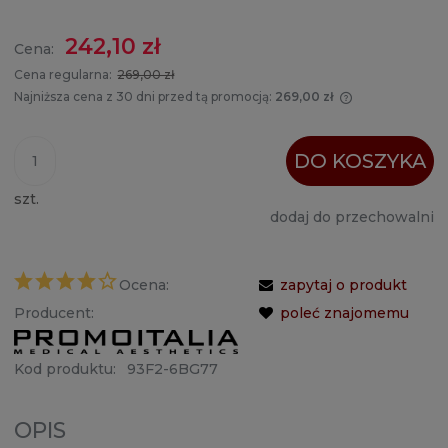
242,10 zł
Cena:
Cena regularna:
269,00 zł
Najniższa cena z 30 dni przed tą promocją:
269,00 zł
Jeżeli produ
krócej niż 30
najniższa ce
DO KOSZYKA
produkt poja
szt.
dodaj do przechowalni
Ocena:
zapytaj o produkt
Producent:
poleć znajomemu
Kod produktu:
93F2-6BG77
OPIS