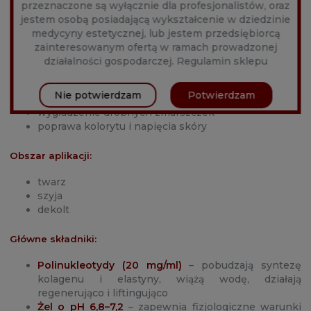
izoosmotyczne nawodnienie tkanek. Skóra staje się
przeznaczone są wyłącznie dla profesjonalistów, oraz
jędrna, gładka i sprężysta.
jestem osobą posiadającą wykształcenie w dziedzinie
medycyny estetycznej, lub jestem przedsiębiorcą
Zakres zastosowania:
zainteresowanym ofertą w ramach prowadzonej
działalności gospodarczej.
Regulamin sklepu
intensywna biostymulacja skóry
działanie antyoksydacyjne
Nie potwierdzam
Potwierdzam
głębokie nawilżenie tkanek
wygładzenie drobnych zmarszczek
poprawa kolorytu i napięcia skóry
Obszar aplikacji:
twarz
szyja
dekolt
Główne składniki:
P
olinukleotydy (20 mg/ml)
– pobudzają syntezę
kolagenu i elastyny, wiążą wodę, działają
regenerująco i liftingująco
Żel o pH 6,8–7,2
– zapewnia fizjologiczne warunki