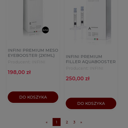
INFINI PREMIUM MESO
EYEBOOSTER (2X1ML)
INFINI PREMIUM
FILLER AQUABOOSTER
Producent:
INFINI
A (2X1ML)
Producent:
INFINI
198,00 zł
250,00 zł
DO KOSZYKA
DO KOSZYKA
«
1
2
3
»