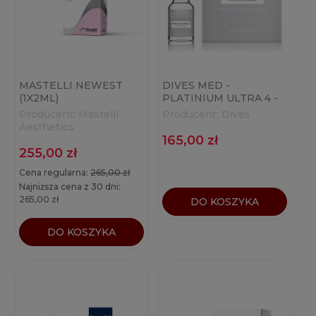
MASTELLI NEWEST
DIVES MED -
(1X2ML)
PLATINIUM ULTRA 4 -
1X6ML
Producent:
Mastelli
Producent:
Dives
Aesthetics
165,00 zł
255,00 zł
Cena regularna:
265,00 zł
Najniższa cena z 30 dni:
265,00 zł
DO KOSZYKA
DO KOSZYKA