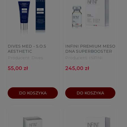
DIVES MED - S.O.S
INFINI PREMIUM MESO
AESTHETIC
DNA SUPERBOOSTER
REGENERATION
(1X10ML)
Producent:
Dives
Producent:
INFINI
1X20ML
55,00 zł
245,00 zł
DO KOSZYKA
DO KOSZYKA