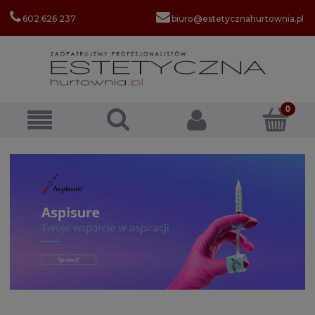
602 626 237
biuro@estetycznahurtownia.pl