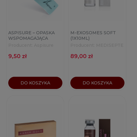
ASPISURE – OPASKA
M-EXOSOMES SOFT
WSPOMAGAJĄCA
(1X10ML)
ASPIRACJĘ DO
Producent:
Aspisure
Producent:
MEDISEPTE
STRZYKAWEK 1 SZT.
9,50 zł
89,00 zł
DO KOSZYKA
DO KOSZYKA