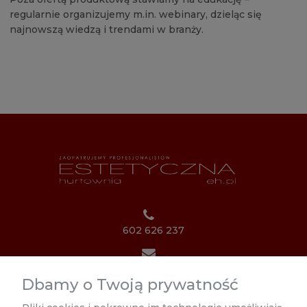
regularnie organizujemy m.in. webinary, dzieląc się
najnowszą wiedzą i trendami w branży.
602 626 237
biuro@estetycznahurtownia.pl
Dbamy o Twoją prywatność
Poniedziałek 8:00 - 17:00