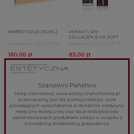
AMBER GOLD (1X2ML)
ASHANTI RH-
COLLAGEN & HA SOFT
(1X10ML)
Producent:
MEDISEPTE
Producent:
MEDISEPTE
180,00 zł
83,00 zł
DO KOSZYKA
DO KOSZYKA
Szanowni Państwo
Sklep internetowy www.estetycznahurtownia.pl
przeznaczony jest dla profesjonalistów, osób
posiadających wykształcenie w dziedzinie medycyny,
medycyny estetycznej oraz dla przedsiębiorców
zainteresowanych produktami sklepu w związku z
prowadzoną działalnością gospodarczą.