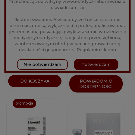
Przechodząc do witryny www.estetycznahurtownia.pl
oświadczam, że
Jestem świadoma/świadomy, że treści na stronie
przeznaczone są wyłącznie dla profesjonalistów, oraz
GEO-LIFTING V 64MG
REVS PRO32 (1X2ML)
jestem osobą posiadającą wykształcenie w dziedzinie
(1X2ML)
medycyny estetycznej, lub jestem przedsiębiorcą
zainteresowanym ofertą w ramach prowadzonej
Producent:
MEDISEPTE
Producent:
Reanzen
działalności gospodarczej.
Regulamin sklepu
179,00 zł
195,00 zł
Nie potwierdzam
Potwierdzam
DO KOSZYKA
POWIADOM O
DOSTĘPNOŚCI
promocja