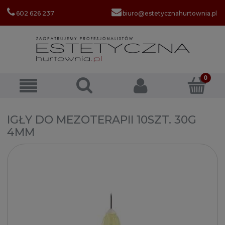
602 626 237
biuro@estetycznahurtownia.pl
IGŁY DO MEZOTERAPII 10SZT. 30G
4MM