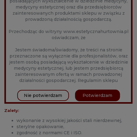
posiadających wykształcenie w dziedzinie medycyny,
medycyny estetycznej oraz dla przedsiębiorców
30G/4mm
zainteresowanych produktami sklepu w związku z
prowadzoną działalnością gospodarczą.
10szt.
Przechodząc do witryny www.estetycznahurtownia.pl
oświadczam, że
Jestem świadoma/świadomy, że treści na stronie
Ultracienkie igły, 3-krotnie ostrzone laserowo, o
podwyższonym kącie ścięcia.
przeznaczone są wyłącznie dla profesjonalistów, oraz
jestem osobą posiadającą wykształcenie w dziedzinie
Gwarantują pełny komfort zabiegowy i szybkie, gładkie
medycyny estetycznej, lub jestem przedsiębiorcą
wkłucie.
zainteresowanym ofertą w ramach prowadzonej
działalności gospodarczej.
Jałowe, sterylizowane, niepirogenne.
Regulamin sklepu
Zakres stosowania:
Nie potwierdzam
Potwierdzam
mezoterapia.
Zalety:
wykonanie z wysokiej jakości stali nierdzewnej,
sterylne opakowanie,
zgodność z normami CE i ISO.