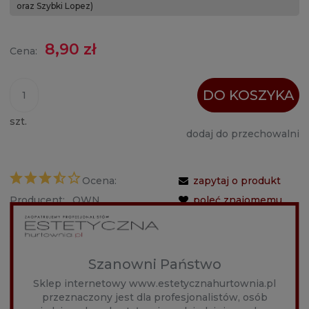
oraz Szybki Lopez)
8,90 zł
Cena:
DO KOSZYKA
szt.
dodaj do przechowalni
Ocena:
zapytaj o produkt
Producent:
OWN
poleć znajomemu
Kod produktu:
84AE-
2694B#30Gx4
Szanowni Państwo
OPIS
Sklep internetowy www.estetycznahurtownia.pl
przeznaczony jest dla profesjonalistów, osób
Igły do mezoterapii