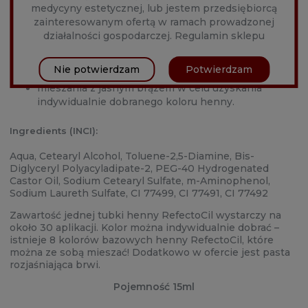
medycyny estetycznej, lub jestem przedsiębiorcą
brąz z idealnym kryciem i jest polecana do:
zainteresowanym ofertą w ramach prowadzonej
henny brwi dla osób, które maja ciemnobrązowe
działalności gospodarczej.
Regulamin sklepu
włosy,
henny brwi i rzęs dla osób, które lubią naturalny
Nie potwierdzam
Potwierdzam
styl,
mieszania z jasnym brązem w celu uzyskania
indywidualnie dobranego koloru henny.
Ingredients (INCI):
Aqua, Cetearyl Alcohol, Toluene-2,5-Diamine, Bis-
Diglyceryl Polyacyladipate-2, PEG-40 Hydrogenated
Castor Oil, Sodium Cetearyl Sulfate, m-Aminophenol,
Sodium Laureth Sulfate, CI 77499, CI 77491, CI 77492
Zawartość jednej tubki henny RefectoCil wystarczy na
około 30 aplikacji. Kolor można indywidualnie dobrać –
istnieje 8 kolorów bazowych henny RefectoCil, które
można ze sobą mieszać! Dodatkowo w ofercie jest pasta
rozjaśniająca brwi.
Pojemność 15ml