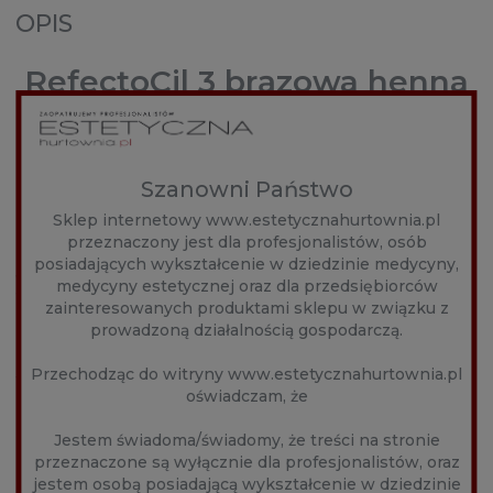
OPIS
RefectoCil 3 brązowa henna
do brwi i rzęs
Szanowni Państwo
Naturalny brąz – stwórz naturalny wygląd brunetki z
Sklep internetowy www.estetycznahurtownia.pl
henną RefectoCil.
przeznaczony jest dla profesjonalistów, osób
RefectoCil Natural Brown Nr 3 to naturalny, ale mocny i
posiadających wykształcenie w dziedzinie medycyny,
wszechstronny kolor brazu.
medycyny estetycznej oraz dla przedsiębiorców
Wzbogać każdy styl ciemnej i średniej brunetki w
zainteresowanych produktami sklepu w związku z
naturalny sposób – dzięki profesjonalnej hennie brwi i
prowadzoną działalnością gospodarczą.
rzęs RefectoCil.
Jakie efekty daje brązowa henna RefectoCil Nr 3:
Przechodząc do witryny www.estetycznahurtownia.pl
oświadczam, że
długie, bardzo ciemne i pełne rzęsy,
idealnie podkreślone brwi,
Jestem świadoma/świadomy, że treści na stronie
utrzymuje się do 6 tygodni.
przeznaczone są wyłącznie dla profesjonalistów, oraz
jestem osobą posiadającą wykształcenie w dziedzinie
Brązowa henna RefectoCil Nr 3 nadaje bardzo ciemny