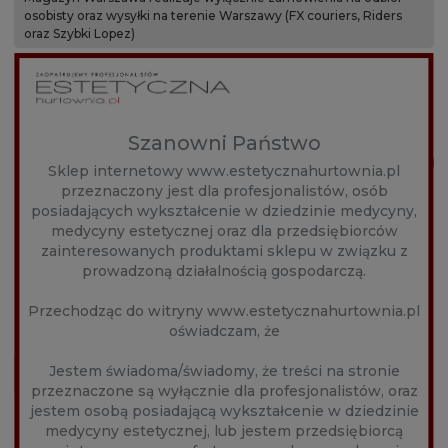
osobisty oraz wysyłki na terenie Warszawy (FX couriers, Riders
oraz Szybki Lopez)
15,90 zł
Cena:
Szanowni Państwo
DO KOSZYKA
Sklep internetowy www.estetycznahurtownia.pl
przeznaczony jest dla profesjonalistów, osób
szt.
posiadających wykształcenie w dziedzinie medycyny,
dodaj do przechowalni
medycyny estetycznej oraz dla przedsiębiorców
zainteresowanych produktami sklepu w związku z
prowadzoną działalnością gospodarczą.
Ocena:
zapytaj o produkt
Przechodząc do witryny www.estetycznahurtownia.pl
Producent:
poleć znajomemu
oświadczam, że
Jestem świadoma/świadomy, że treści na stronie
przeznaczone są wyłącznie dla profesjonalistów, oraz
Kod produktu:
8F5D-68303
jestem osobą posiadającą wykształcenie w dziedzinie
medycyny estetycznej, lub jestem przedsiębiorcą