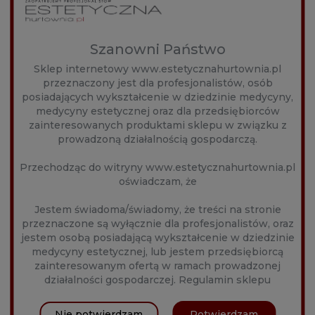
Lidokaina 0,3%
Preparaty zawierają środek znieczulający - lidokainę o
Szanowni Państwo
stężeniu 0,3%
Sklep internetowy www.estetycznahurtownia.pl
przeznaczony jest dla profesjonalistów, osób
posiadających wykształcenie w dziedzinie medycyny,
Produkt do stosowania
wyłącznie
przez
medycyny estetycznej oraz dla przedsiębiorców
profesjonalistów.
zainteresowanych produktami sklepu w związku z
prowadzoną działalnością gospodarczą.
Decydując się na zakup oświadczasz, że jesteś lekarzem
lub kosmetologiem przeszkolonym z zakresu medycyny
Przechodząc do witryny www.estetycznahurtownia.pl
estetycznej.
oświadczam, że
Jestem świadoma/świadomy, że treści na stronie
BEZPIECZEŃSTWO
przeznaczone są wyłącznie dla profesjonalistów, oraz
jestem osobą posiadającą wykształcenie w dziedzinie
Certyfikaty i ostrzeżenie
medycyny estetycznej, lub jestem przedsiębiorcą
bezpieczeństwa
zainteresowanym ofertą w ramach prowadzonej
działalności gospodarczej.
Regulamin sklepu
Posiada oznaczenie CE (zgodność z normami UE).
Przechowywać w suchym i chłodnym miejscu.
Produkt może być stosowany wyłącznie przez
Nie potwierdzam
Potwierdzam