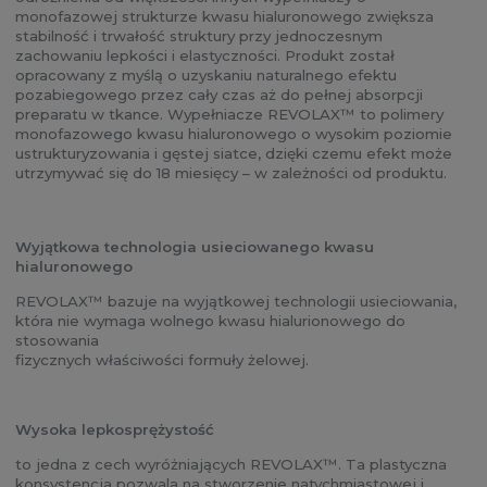
monofazowej strukturze kwasu hialuronowego zwiększa
stabilność i trwałość struktury przy jednoczesnym
zachowaniu lepkości i elastyczności. Produkt został
opracowany z myślą o uzyskaniu naturalnego efektu
pozabiegowego przez cały czas aż do pełnej absorpcji
preparatu w tkance. Wypełniacze REVOLAX™ to polimery
monofazowego kwasu hialuronowego o wysokim poziomie
ustrukturyzowania i gęstej siatce, dzięki czemu efekt może
utrzymywać się do 18 miesięcy – w zależności od produktu.
Wyjątkowa technologia usieciowanego kwasu
hialuronowego
REVOLAX™ bazuje na wyjątkowej technologii usieciowania,
która nie wymaga wolnego kwasu hialurionowego do
stosowania
fizycznych właściwości formuły żelowej.
Wysoka lepkosprężystość
to jedna z cech wyróżniających REVOLAX™. Ta plastyczna
konsystencja pozwala na stworzenie natychmiastowej i