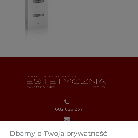
602 626 237
biuro@estetycznahurtownia.pl
Dbamy o Twoją prywatność