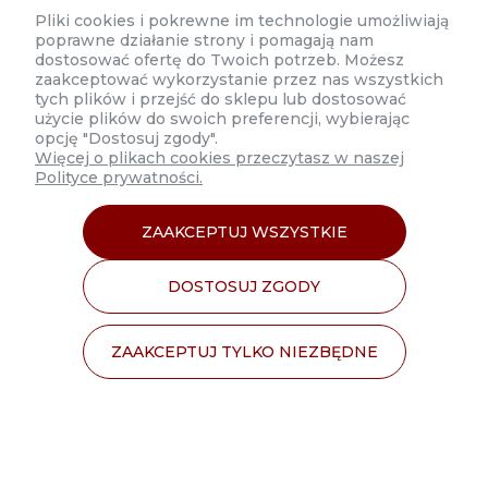
Poniedziałek 8:00 - 17:00
Pliki cookies i pokrewne im technologie umożliwiają
poprawne działanie strony i pomagają nam
Wtorek-Czwartek 9:00 - 17:00
dostosować ofertę do Twoich potrzeb. Możesz
zaakceptować wykorzystanie przez nas wszystkich
Piątek 9:00 - 16:00
tych plików i przejść do sklepu lub dostosować
użycie plików do swoich preferencji, wybierając
opcję "Dostosuj zgody".
Więcej o plikach cookies przeczytasz w naszej
Polityce prywatności.
MOJE KONTO
ZAAKCEPTUJ WSZYSTKIE
INFORMACJE
DOSTOSUJ ZGODY
O NAS
ZAAKCEPTUJ TYLKO NIEZBĘDNE
Sklep internetowy Shoper Premium