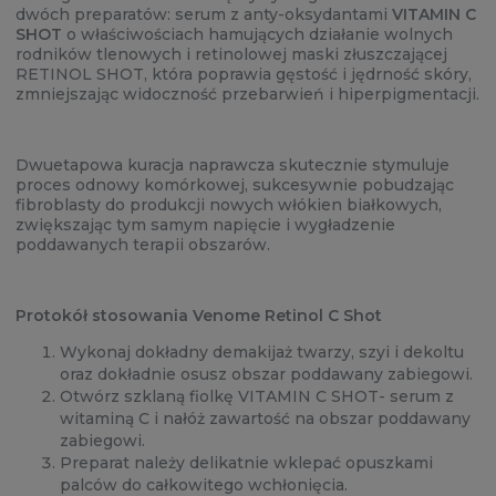
dwóch preparatów: serum z anty-oksydantami
VITAMIN C
SHOT
o właściwościach hamujących działanie wolnych
rodników tlenowych i retinolowej maski złuszczającej
RETINOL SHOT, która poprawia gęstość i jędrność skóry,
zmniejszając widoczność przebarwień i hiperpigmentacji.
Dwuetapowa kuracja naprawcza skutecznie stymuluje
proces odnowy komórkowej, sukcesywnie pobudzając
fibroblasty do produkcji nowych włókien białkowych,
zwiększając tym samym napięcie i wygładzenie
poddawanych terapii obszarów.
Protokół stosowania Venome Retinol C Shot
Wykonaj dokładny demakijaż twarzy, szyi i dekoltu
oraz dokładnie osusz obszar poddawany zabiegowi.
Otwórz szklaną fiolkę VITAMIN C SHOT- serum z
witaminą C i nałóż zawartość na obszar poddawany
zabiegowi.
Preparat należy delikatnie wklepać opuszkami
palców do całkowitego wchłonięcia.