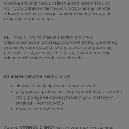
wysoką skutecznością działania pod kątem redukcji
wolnych rodników tlenowych, przywracając skórze
zdrowy blask i stanowiąc zarazem idealny wstęp do
drugiego etapu zabiegu.
RETINOL SHOT
to maska z retinolem 1 % o
właściwościach złuszczających, która stymuluje szereg
procesów naprawczych skóry, przez co poprawia jej
gęstość i elastyczność, zmniejszając przebarwienia i
widoczność zmarszczek utrwalonych.
Działanie Venome Retinol Shot
aktywuje kaskadę reakcji naprawczych
przyspiesza proces odnowy komórkowej naskórka,
który polega na szybszym usunięciu martwych
struktur - korneocytów
poprawia koloryt skóry
Zabieg
RETINOL C SHOT
łączy synergiczne działanie