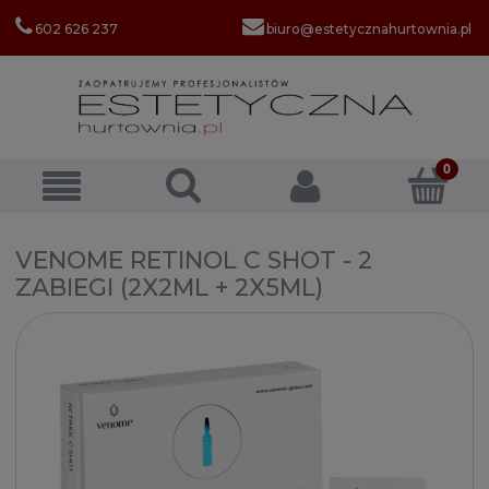
602 626 237
biuro@estetycznahurtownia.pl
VENOME RETINOL C SHOT - 2
ZABIEGI (2X2ML + 2X5ML)