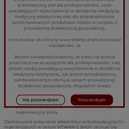
Składniki aktywne Venome VITAMIN C Shot
przeznaczony jest dla profesjonalistów, osób
posiadających wykształcenie w dziedzinie medycyny,
15% stężenie kwasu askorbinowego
minimalizuje
medycyny estetycznej oraz dla przedsiębiorców
ilość wolnych rodników tlenowych odpowie-
zainteresowanych produktami sklepu w związku z
dzialnych za uszkadzanie lipidów, białek, w tym
prowadzoną działalnością gospodarczą.
włókien kolagenowych i elastynowych, co prowadzi
do znacznie szybszego obumierania komórek i
Przechodząc do witryny www.estetycznahurtownia.pl
postępującego procesu starzenia.
oświadczam, że
ekstrakt z nagietka,
który jest bogatym źródłem
flawonoidów i karotenoidów wykazuje działanie
Jestem świadoma/świadomy, że treści na stronie
antyoksydacyjne i anty-bakteryjne przyspieszając
przeznaczone są wyłącznie dla profesjonalistów, oraz
tym samym proces gojenia skóry.
jestem osobą posiadającą wykształcenie w dziedzinie
Wyciąg z aceroli
stanowi źródło witaminy C i beta-
medycyny estetycznej, lub jestem przedsiębiorcą
karotenu, przez co wzmacnia działanie
zainteresowanym ofertą w ramach prowadzonej
antyrodnikowe produktu, hamuje występujące
działalności gospodarczej.
Regulamin sklepu
stany zapalne dodatkowo uszczelniając naczynka
krwionośne i zmniejszając za-czerwienienia skóry.
Nie potwierdzam
Potwierdzam
Bisabolol
posiada właściwości łagodzące
podrażnienia, dzięki czemu wzmacnia potencjał
regeneracyjny skóry.
Zastosowane połączenie składników antyoksydacyjnych i
regenerujących w serum
VITAMIN C SHOT
cechuje się