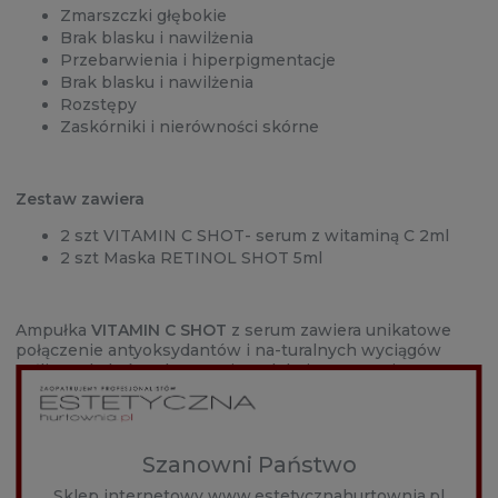
Zmarszczki głębokie
Brak blasku i nawilżenia
Przebarwienia i hiperpigmentacje
Brak blasku i nawilżenia
Rozstępy
Zaskórniki i nierówności skórne
Zestaw zawiera
2 szt VITAMIN C SHOT- serum z witaminą C 2ml
2 szt Maska RETINOL SHOT 5ml
Ampułka
VITAMIN C SHOT
z serum zawiera unikatowe
połączenie antyoksydantów i na-turalnych wyciągów
roślinnych, które skutecznie redukują postępujące
reakcje utleniania, wpływające bezpośrednio na
przyspieszenie procesu starzenia się skóry.
Szanowni Państwo
Sklep internetowy www.estetycznahurtownia.pl