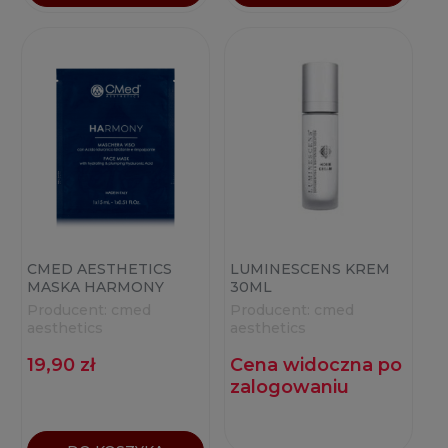
CMED AESTHETICS
LUMINESCENS KREM
MASKA HARMONY
30ML
(1X15ML)
Producent:
cmed
Producent:
cmed
aesthetics
aesthetics
19,90 zł
Cena widoczna po
zalogowaniu