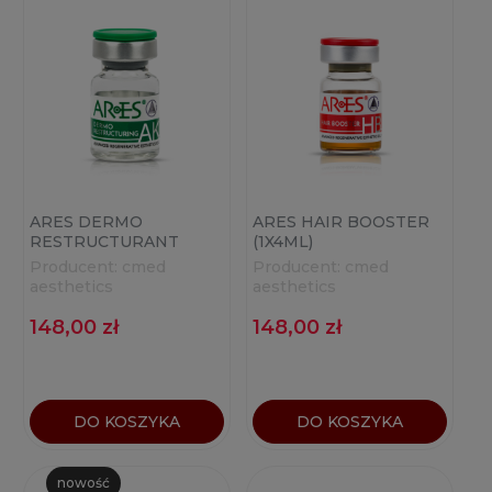
ARES DERMO
ARES HAIR BOOSTER
RESTRUCTURANT
(1X4ML)
(1X4ML)
Producent:
cmed
Producent:
cmed
aesthetics
aesthetics
148,00 zł
148,00 zł
DO KOSZYKA
DO KOSZYKA
nowość