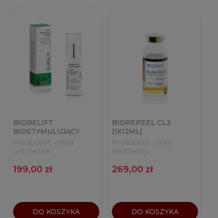
BIORELIFT
BIOREPEEL CL3
BIOSTYMULUJĄCY
(1X12ML)
KREM POZABIEGOWY
Producent:
cmed
Producent:
cmed
30ML
aesthetics
aesthetics
199,00 zł
269,00 zł
DO KOSZYKA
DO KOSZYKA