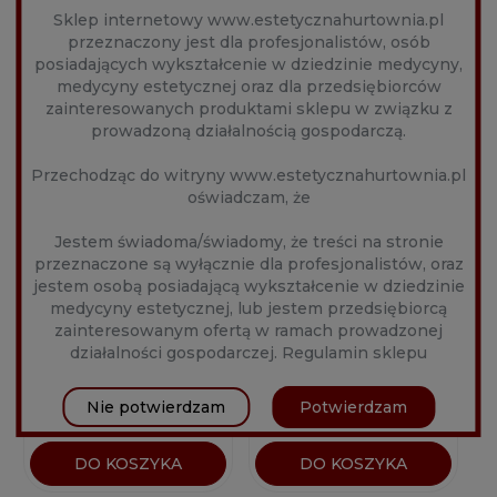
Sklep internetowy www.estetycznahurtownia.pl
przeznaczony jest dla profesjonalistów, osób
posiadających wykształcenie w dziedzinie medycyny,
medycyny estetycznej oraz dla przedsiębiorców
zainteresowanych produktami sklepu w związku z
prowadzoną działalnością gospodarczą.
Przechodząc do witryny www.estetycznahurtownia.pl
oświadczam, że
Jestem świadoma/świadomy, że treści na stronie
BIOREHYDRA SERUM
BIORELIFT
przeznaczone są wyłącznie dla profesjonalistów, oraz
POZABIEGOWE 30ML
BIOSTYMULUJĄCY
jestem osobą posiadającą wykształcenie w dziedzinie
KREM POZABIEGOWY
Producent:
cmed
Producent:
cmed
medycyny estetycznej, lub jestem przedsiębiorcą
200ML
aesthetics
aesthetics
zainteresowanym ofertą w ramach prowadzonej
działalności gospodarczej.
Regulamin sklepu
189,00 zł
399,00 zł
Nie potwierdzam
Potwierdzam
DO KOSZYKA
DO KOSZYKA