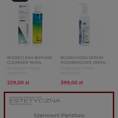
BIORECLEAN BIPHASE
BIOREHYDRA SERUM
CLEANSER 150ML
POZABIEGOWE 200ML
Producent:
cmed
Producent:
cmed
aesthetics
aesthetics
229,00 zł
399,00 zł
DO KOSZYKA
DO KOSZYKA
Szanowni Państwo