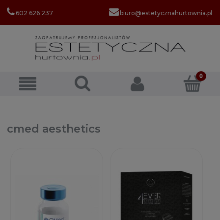
602 626 237
biuro@estetycznahurtownia.pl
cmed aesthetics