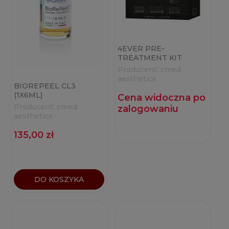
4EVER PRE-
TREATMENT KIT
(3X200ML)
Producent:
cmed
aesthetics
BIOREPEEL CL3
(1X6ML)
Cena widoczna po
Producent:
cmed
zalogowaniu
aesthetics
135,00 zł
DO KOSZYKA