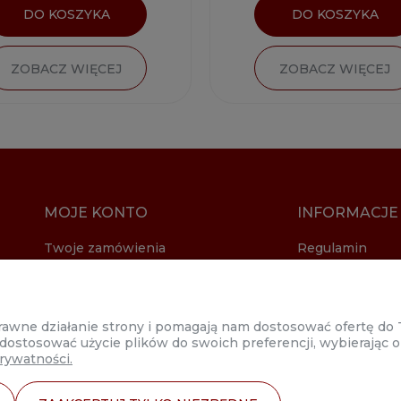
DO KOSZYKA
DO KOSZYKA
ZOBACZ WIĘCEJ
ZOBACZ WIĘCEJ
MOJE KONTO
INFORMACJE
Twoje zamówienia
Regulamin
Ustawienia konta
Dostawa
Formy płatnosc
Polityka prywat
oprawne działanie strony i pomagają nam dostosować ofertę d
Zwroty i reklam
 dostosować użycie plików do swoich preferencji, wybierając o
rywatności.