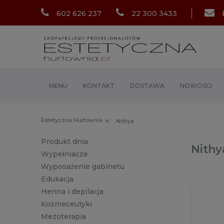
602 626 237
22 300 3433
MENU
KONTAKT
DOSTAWA
NOWOŚCI
»
Estetyczna Hurtownia
Nithya
Produkt dnia
Nithy
Wypełniacze
Wyposażenie gabinetu
Edukacja
Henna i depilacja
Kosmeceutyki
Mezoterapia