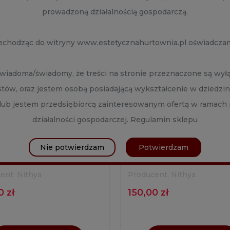
prowadzoną działalnością gospodarczą.
nowość
echodząc do witryny www.estetycznahurtownia.pl oświadczam
wiadoma/świadomy, że treści na stronie przeznaczone są wyłą
istów, oraz jestem osobą posiadającą wykształcenie w dziedzi
 lub jestem przedsiębiorcą zainteresowanym ofertą w ramac
działalności gospodarczej.
Regulamin sklepu
Nie potwierdzam
Potwierdzam
A SMOOTH (1X5ML)
NITHYA STIMULATE (1X5M
ent:
Nithya
Producent:
Nithya
0 zł
150,00 zł