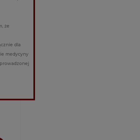
, że
cznie dla
nie medycyny
h prowadzonej
L)