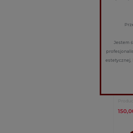
Prz
Jestem ś
profesjonal
estetycznej,
NITHY
Produc
150,0