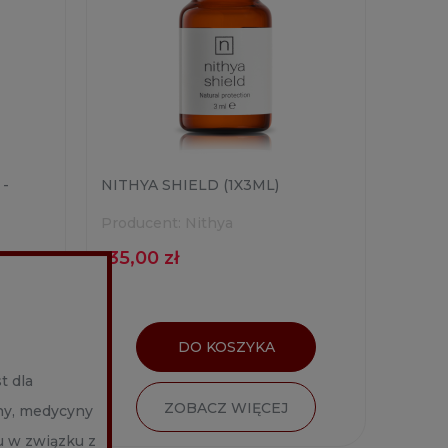
 -
NITHYA SHIELD (1X3ML)
Producent:
Nithya
135,00 zł
DO KOSZYKA
t dla
ZOBACZ WIĘCEJ
ny, medycyny
u w związku z