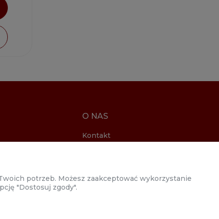
O NAS
Kontakt
i
ności
o Twoich potrzeb. Możesz zaakceptować wykorzystanie
acje
pcję "Dostosuj zgody".