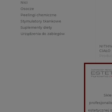
Nici
Osocze
Peelingi chemiczne
Stymulatory tkankowe
Suplementy diety
Urządzenia do zabiegów
NITHYA
CIAŁO 
Produc
629,0
Skle
profesjonal
estetycznej 