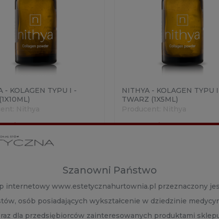
 - KOLAGEN TYPU I -
NITHYA - KOLAGEN TYPU I
(1X10ML)
TWARZ (1X5ML)
ent:
Nithya
Producent:
Nithya
0 zł
185,00 zł
Szanowni Państwo
DO KOSZYKA
DO KOSZYKA
p internetowy www.estetycznahurtownia.pl przeznaczony jes
ZOBACZ WIĘCEJ
ZOBACZ WIĘCEJ
istów, osób posiadających wykształcenie w dziedzinie medycy
oraz dla przedsiębiorców zainteresowanych produktami sklep