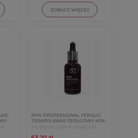
ZOBACZ WIĘCEJ
AIC
APIS PROFESSIONAL FERULIC
OWY
TERAPIS KWAS FERULOWY 40%
30ML
al
Producent:
Apis Professional
63,20 zł