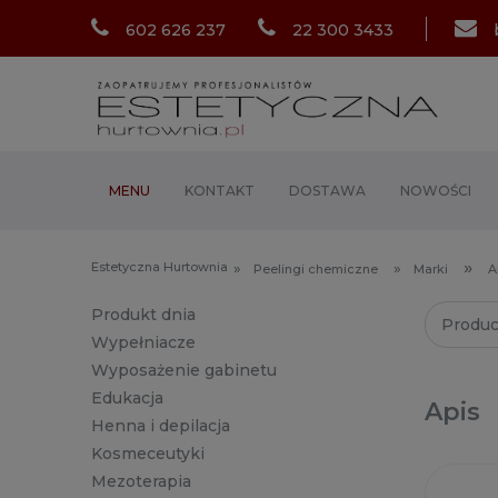
602 626 237
22 300 3433
MENU
KONTAKT
DOSTAWA
NOWOŚCI
»
Estetyczna Hurtownia
»
»
Peelingi chemiczne
Marki
A
Produkt dnia
Produc
Wypełniacze
Wyposażenie gabinetu
Edukacja
Apis
Henna i depilacja
Kosmeceutyki
Mezoterapia