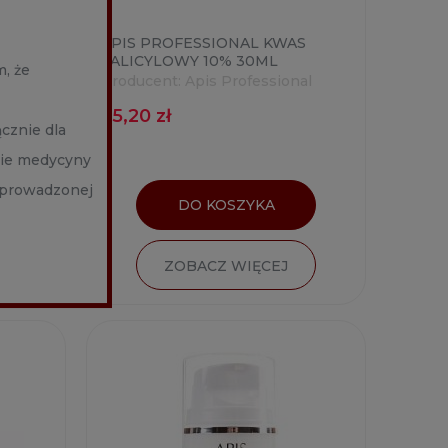
CO
APIS PROFESSIONAL KWAS
Y 50%
SALICYLOWY 10% 30ML
, że
al
Producent:
Apis Professional
55,20 zł
cznie dla
nie medycyny
h prowadzonej
DO KOSZYKA
ZOBACZ WIĘCEJ