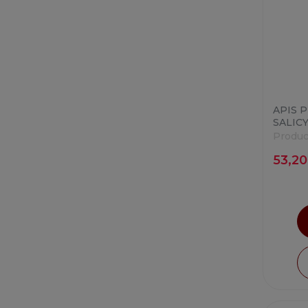
APIS 
SALIC
Produc
53,20