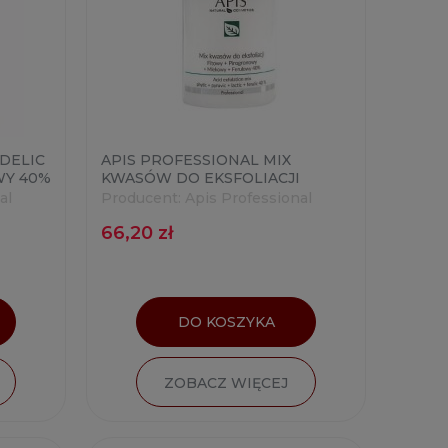
DELIC
APIS PROFESSIONAL MIX
WY 40%
KWASÓW DO EKSFOLIACJI
FITOWY + PIROGRONOWY +
al
Producent:
Apis Professional
MLEKOWY + FERULOWY 40%
66,20 zł
50ML
DO KOSZYKA
ZOBACZ WIĘCEJ