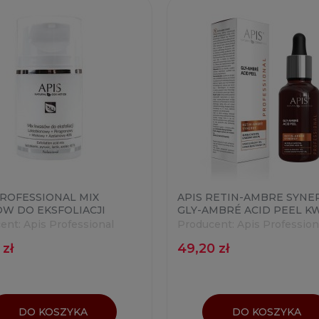
PROFESSIONAL MIX
APIS RETIN-AMBRE SYNE
W DO EKSFOLIACJI
GLY-AMBRÉ ACID PEEL K
BIONOWY +
GLIKOLOWY 15% & KWAS
ent:
Apis Professional
Producent:
Apis Profession
RONOWY + MLEKOWY +
BURSZTYNOWY 2% 30ML
 zł
49,20 zł
INOWY 40% 50ML
DO KOSZYKA
DO KOSZYKA