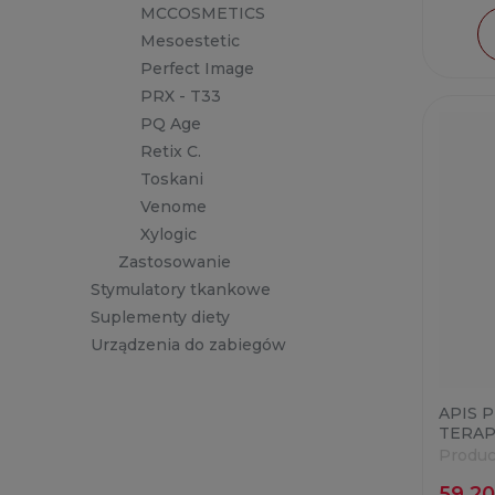
MCCOSMETICS
Mesoestetic
Perfect Image
PRX - T33
PQ Age
Retix C.
Toskani
Venome
Xylogic
Zastosowanie
Stymulatory tkankowe
Suplementy diety
Urządzenia do zabiegów
APIS 
TERAP
40% 3
Produc
59,20