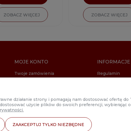
ZOBACZ WIĘCEJ
ZOBACZ WIĘCEJ
MOJE KONTO
INFORMACJE
Twoje zamówienia
Regulamin
Ustawienia konta
Dostawa
Formy płatnosc
Polityka prywat
oprawne działanie strony i pomagają nam dostosować ofertę d
Zwroty i reklam
 dostosować użycie plików do swoich preferencji, wybierając o
rywatności.
ZAAKCEPTUJ TYLKO NIEZBĘDNE