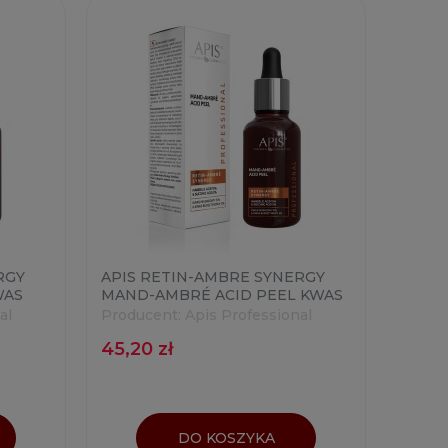
RGY
APIS RETIN-AMBRE SYNERGY
WAS
MAND-AMBRÉ ACID PEEL KWAS
MIGDAŁOWY 15% & KWAS
al
Producent:
Apis Professional
BURSZTYNOWY 2% 30ML
45,20 zł
DO KOSZYKA