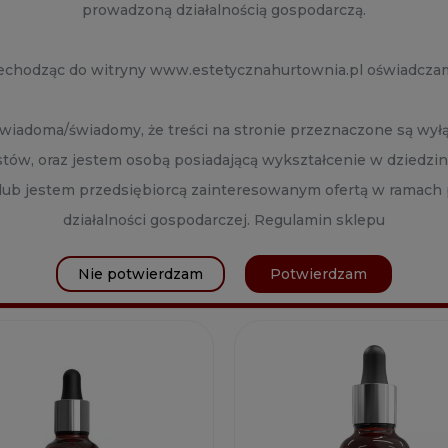
prowadzoną działalnością gospodarczą.
PROFESSIONAL GLYCO
APIS PROFESSIONAL GLY
IS KWAS GLIKOLOWY 35%
TERAPIS KWAS GLIKOLOW
echodząc do witryny www.estetycznahurtownia.pl oświadczam
30ML
ent:
Apis Professional
Producent:
Apis Profession
 zł
70,20 zł
wiadoma/świadomy, że treści na stronie przeznaczone są wyłą
istów, oraz jestem osobą posiadającą wykształcenie w dziedzi
 lub jestem przedsiębiorcą zainteresowanym ofertą w ramac
DO KOSZYKA
DO KOSZYKA
działalności gospodarczej.
Regulamin sklepu
ZOBACZ WIĘCEJ
ZOBACZ WIĘCEJ
Nie potwierdzam
Potwierdzam