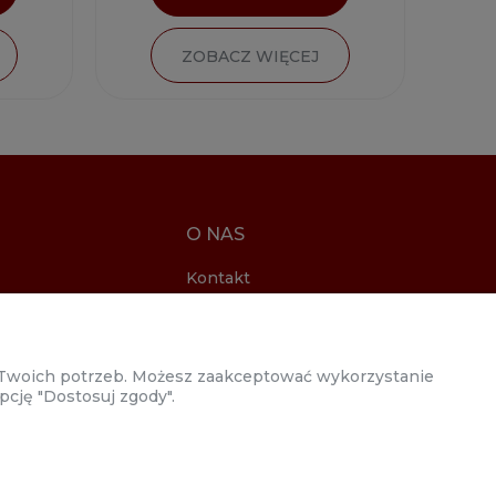
ZOBACZ WIĘCEJ
O NAS
Kontakt
i
ności
o Twoich potrzeb. Możesz zaakceptować wykorzystanie
acje
pcję "Dostosuj zgody".