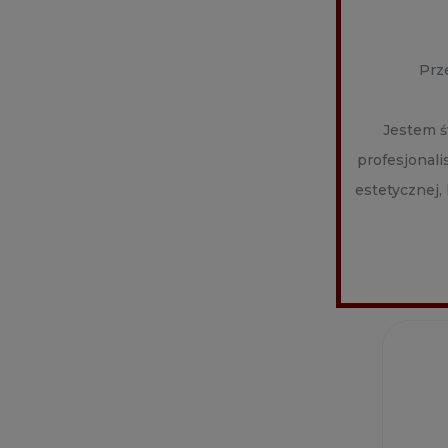
APIS 
TERAP
Prz
30ML
Produc
60,20
Jestem ś
profesjonal
estetycznej,