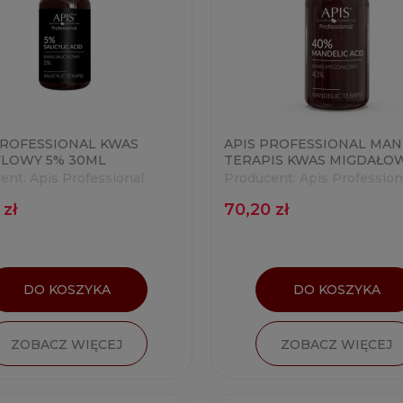
PROFESSIONAL KWAS
APIS PROFESSIONAL MAN
YLOWY 5% 30ML
TERAPIS KWAS MIGDAŁO
30ML
ent:
Apis Professional
Producent:
Apis Profession
 zł
70,20 zł
DO KOSZYKA
DO KOSZYKA
ZOBACZ WIĘCEJ
ZOBACZ WIĘCEJ