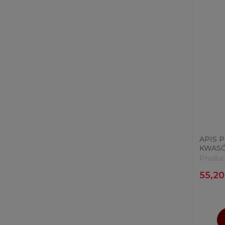
APIS 
KWASÓ
LAKTO
Produc
PIROG
55,20
AZELA