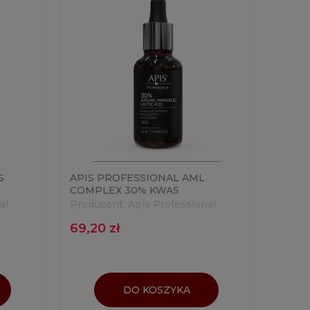
S
APIS PROFESSIONAL AML
COMPLEX 30% KWAS
AZELAINOWY, MIGDAŁOWY,
al
Producent:
Apis Professional
MLEKOWY 30ML
69,20 zł
DO KOSZYKA