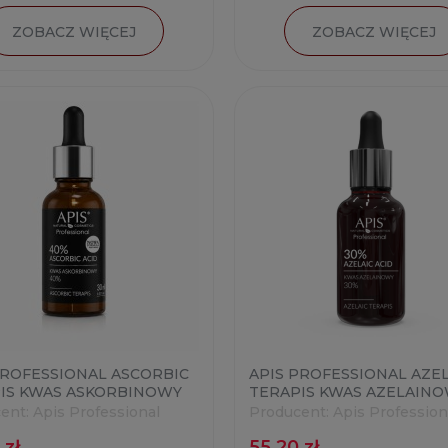
ZOBACZ WIĘCEJ
ZOBACZ WIĘCEJ
PROFESSIONAL ASCORBIC
APIS PROFESSIONAL AZEL
IS KWAS ASKORBINOWY
TERAPIS KWAS AZELAIN
0ML
30% 30ML
ent:
Apis Professional
Producent:
Apis Profession
 zł
55,20 zł