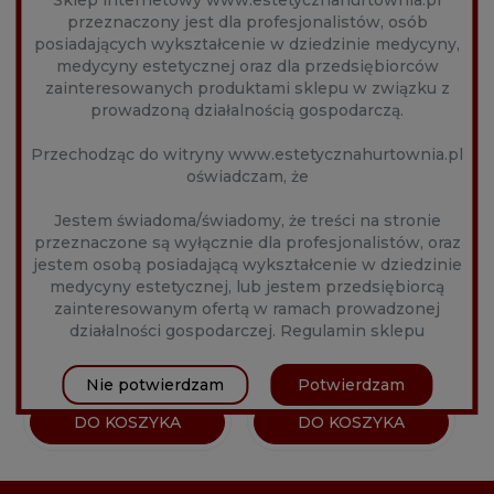
przeznaczony jest dla profesjonalistów, osób
posiadających wykształcenie w dziedzinie medycyny,
medycyny estetycznej oraz dla przedsiębiorców
zainteresowanych produktami sklepu w związku z
prowadzoną działalnością gospodarczą.
Przechodząc do witryny www.estetycznahurtownia.pl
oświadczam, że
Jestem świadoma/świadomy, że treści na stronie
BIELENDA
BIELENDA
przeznaczone są wyłącznie dla profesjonalistów, oraz
PROFESSIONAL
PROFESSIONAL X-
jestem osobą posiadającą wykształcenie w dziedzinie
NEUTRALIZATOR
FOLIATE KWAS
Producent:
bielenda
Producent:
bielenda
medycyny estetycznej, lub jestem przedsiębiorcą
200ML
MIGDAŁOWY 45% 5ML
zainteresowanym ofertą w ramach prowadzonej
24,20 zł
20,20 zł
działalności gospodarczej.
Regulamin sklepu
Nie potwierdzam
Potwierdzam
DO KOSZYKA
DO KOSZYKA