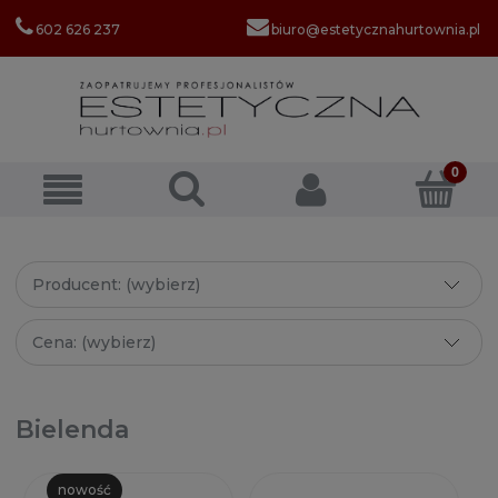
602 626 237
biuro@estetycznahurtownia.pl
Producent: (wybierz)
Cena: (wybierz)
Bielenda
nowość