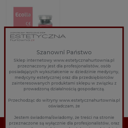
Szanowni Państwo
ECOLLA 1X365MG
Sklep internetowy www.estetycznahurtownia.pl
przeznaczony jest dla profesjonalistów, osób
Producent:
Ecolla
posiadających wykształcenie w dziedzinie medycyny,
469,00 zł
medycyny estetycznej oraz dla przedsiębiorców
zainteresowanych produktami sklepu w związku z
prowadzoną działalnością gospodarczą.
Przechodząc do witryny www.estetycznahurtownia.pl
DO KOSZYKA
oświadczam, że
Jestem świadoma/świadomy, że treści na stronie
przeznaczone są wyłącznie dla profesjonalistów, oraz