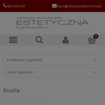
602 626 237
biuro@estetycznahurtownia.pl
Producent: (wybierz)
Cena: (wybierz)
Ecolla