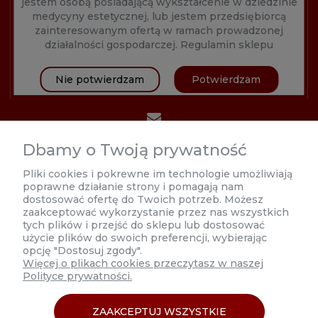
jestem osobą posiadającą wykształcenie w dziedzinie
medycyny estetycznej, lub jestem przedsiębiorcą
zainteresowanym ofertą w ramach prowadzonej
działalności gospodarczej.
Regulamin sklepu
Nie potwierdzam
Potwierdzam
602 626 237
biuro@estetycznahurtownia.pl
Dbamy o Twoją prywatność
Poniedziałek 8:00 - 17:00
Pliki cookies i pokrewne im technologie umożliwiają
poprawne działanie strony i pomagają nam
Wtorek-Czwartek 9:00 - 17:00
dostosować ofertę do Twoich potrzeb. Możesz
zaakceptować wykorzystanie przez nas wszystkich
Piątek 9:00 - 16:00
tych plików i przejść do sklepu lub dostosować
użycie plików do swoich preferencji, wybierając
opcję "Dostosuj zgody".
Więcej o plikach cookies przeczytasz w naszej
Polityce prywatności.
MOJE KONTO
ZAAKCEPTUJ WSZYSTKIE
INFORMACJE