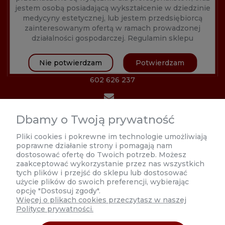
jestem osobą posiadającą wykształcenie w dziedzinie
medycyny estetycznej, lub jestem przedsiębiorcą
zainteresowanym ofertą w ramach prowadzonej
działalności gospodarczej.
Regulamin sklepu
Nie potwierdzam
Potwierdzam
602 626 237
biuro@estetycznahurtownia.pl
Dbamy o Twoją prywatność
Poniedziałek 8:00 - 17:00
Pliki cookies i pokrewne im technologie umożliwiają
poprawne działanie strony i pomagają nam
Wtorek-Czwartek 9:00 - 17:00
dostosować ofertę do Twoich potrzeb. Możesz
zaakceptować wykorzystanie przez nas wszystkich
Piątek 9:00 - 16:00
tych plików i przejść do sklepu lub dostosować
użycie plików do swoich preferencji, wybierając
opcję "Dostosuj zgody".
Więcej o plikach cookies przeczytasz w naszej
Polityce prywatności.
MOJE KONTO