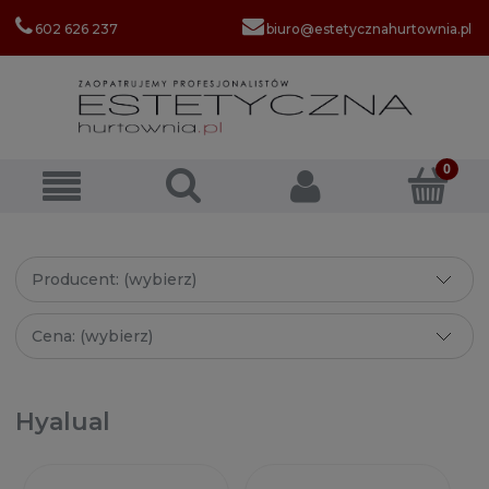
602 626 237
biuro@estetycznahurtownia.pl
Producent: (wybierz)
Cena: (wybierz)
Hyalual