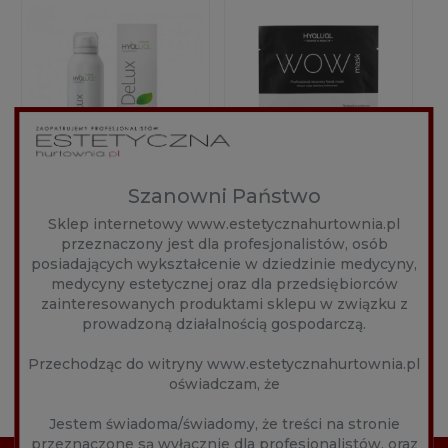
Szanowni Państwo
HYALUAL PROFI
HYALUAL WOW MASK
Sklep internetowy www.estetycznahurtownia.pl
DELUXE PPS - SPRAY
1SZT.
przeznaczony jest dla profesjonalistów, osób
DO PIELĘGNACJI
Producent:
hyalual
Producent:
hyalual
posiadających wykształcenie w dziedzinie medycyny,
POZABIEGOWEJ 50ML
medycyny estetycznej oraz dla przedsiębiorców
115,00 zł
51,90 zł
zainteresowanych produktami sklepu w związku z
prowadzoną działalnością gospodarczą.
Przechodząc do witryny www.estetycznahurtownia.pl
DO KOSZYKA
DO KOSZYKA
oświadczam, że
Jestem świadoma/świadomy, że treści na stronie
przeznaczone są wyłącznie dla profesjonalistów, oraz