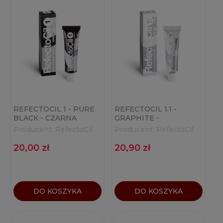
REFECTOCIL 1 - PURE
REFECTOCIL 1.1 -
BLACK - CZARNA
GRAPHITE -
HENNA DO BRWI I
GRAFITOWA HENNA
Producent:
RefectoCil
Producent:
RefectoCil
RZĘS 15ML
DO BRWI I RZĘS 15ML
20,00 zł
20,90 zł
DO KOSZYKA
DO KOSZYKA