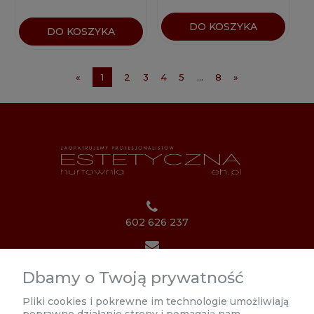
DO KOSZYKA
DO KOSZYKA
«
1
2
3
4
5
...
8
»
602 626 237
biuro@estetycznahurtownia.pl
Dbamy o Twoją prywatność
Poniedziałek 8:00 - 17:00
Pliki cookies i pokrewne im technologie umożliwiają