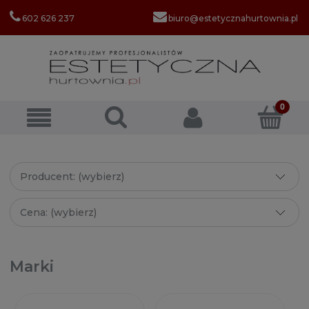
602 626 237
biuro@estetycznahurtownia.pl
Producent: (wybierz)
Cena: (wybierz)
Marki