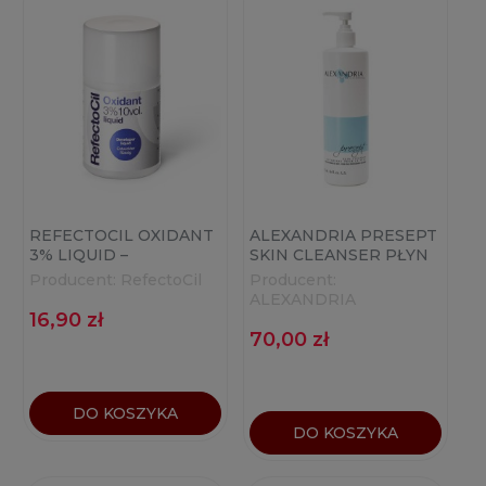
REFECTOCIL OXIDANT
ALEXANDRIA PRESEPT
3% LIQUID –
SKIN CLEANSER PŁYN
AKTYWATOR HENNY W
ODTŁUSZCZAJĄCY
Producent:
RefectoCil
Producent:
PŁYNIE 100ML
355ML
ALEXANDRIA
16,90 zł
70,00 zł
DO KOSZYKA
DO KOSZYKA