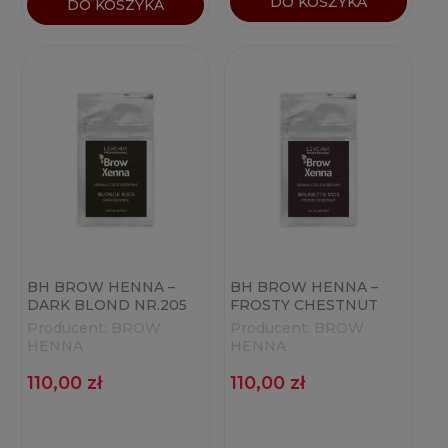
DO KOSZYKA
DO KOSZYKA
BH BROW HENNA –
BH BROW HENNA –
DARK BLOND NR.205
FROSTY CHESTNUT
SASZETKA 6G
NR.105 SASZETKA 6G
Producent:
BROW
Producent:
BROW
HENNA
HENNA
110,00 zł
110,00 zł