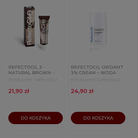
REFECTOCIL 3 -
REFECTOCIL OXIDANT
NATURAL BROWN -
3% CREAM – WODA
BRĄZOWA HENNA DO
UTLENIONA W KREMIE
Producent:
RefectoCil
Producent:
RefectoCil
BRWI I RZĘS 15ML
100ML
21,90 zł
24,90 zł
DO KOSZYKA
DO KOSZYKA