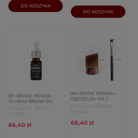
DO KOSZYKA
DO KOSZYKA
BH BROW HENNA –
BH BROW HENNA –
PĘDZELEK NR. 1
OLIWKA BROW OIL
Producent:
BROW
10ML
Producent:
BROW
HENNA
HENNA
66,40 zł
66,40 zł