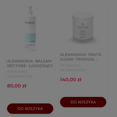
ALEXANDRIA- PASTA
SUGAR TROPICAL -
ALEXANDRIA- BALSAM
CUKROWA PASTA DO
Producent:
RESTORE- ŁAGODZĄCY
DEPILACJI 992G
ALEXANDRIA
BALSAM PO ZABIEGU
Producent:
DEPILACJI 355ML
ALEXANDRIA
140,00 zł
80,00 zł
DO KOSZYKA
DO KOSZYKA