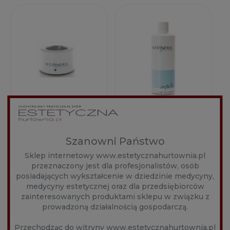
ALEXANDRIA-
PODGRZEWACZ
ALEXANDRIA- PUDER
SUGAR ONE-
Producent:
VERTAL - DELIKATNY
Szanowni Państwo
PODGRZEWACZ DO
ALEXANDRIA
PUDER DO
Producent:
PASTY DO DEPILACJI
Sklep internetowy www.estetycznahurtownia.pl
STOSOWANIA PRZED
ALEXANDRIA
1SZT.
250,00 zł
DEPILACJĄ 227G
przeznaczony jest dla profesjonalistów, osób
posiadających wykształcenie w dziedzinie medycyny,
45,00 zł
medycyny estetycznej oraz dla przedsiębiorców
zainteresowanych produktami sklepu w związku z
prowadzoną działalnością gospodarczą.
POWIADOM O
DOSTĘPNOŚCI
DO KOSZYKA
Przechodząc do witryny www.estetycznahurtownia.pl