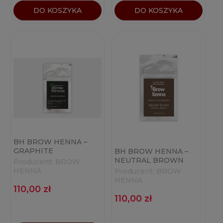
DO KOSZYKA
DO KOSZYKA
BH BROW HENNA –
GRAPHITE
BH BROW HENNA –
CONCENTRATE NR.110
NEUTRAL BROWN
Producent:
BROW
SASZETKA 6G
NR.101 SASZETKA 6G
HENNA
Producent:
BROW
HENNA
110,00 zł
110,00 zł