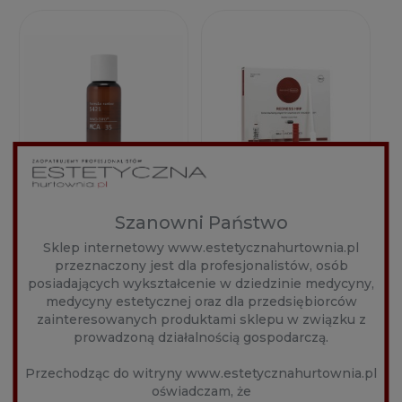
Szanowni Państwo
INNOAESTHETICS
INNOAESTHETICS
INNO-EXFO MCA 35
INNO-EXFO REDNESS
Sklep internetowy www.estetycznahurtownia.pl
(1X5ML)
HRP (4*2ML)
Producent:
Producent:
przeznaczony jest dla profesjonalistów, osób
InnoAesthetics
InnoAesthetics
posiadających wykształcenie w dziedzinie medycyny,
medycyny estetycznej oraz dla przedsiębiorców
85,00 zł
250,00 zł
zainteresowanych produktami sklepu w związku z
prowadzoną działalnością gospodarczą.
Przechodząc do witryny www.estetycznahurtownia.pl
DO KOSZYKA
POWIADOM O
oświadczam, że