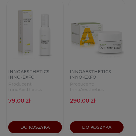
INNOAESTHETICS
INNOAESTHETICS
INNO-EXFO
INNO-EXFO
DEGREASING
LIGHTENING
Producent:
Producent:
SOLUTION 100ML
InnoAesthetics
InnoAesthetics
79,00 zł
290,00 zł
DO KOSZYKA
DO KOSZYKA