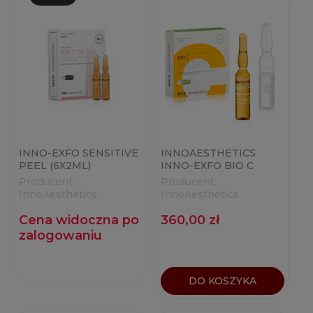
INNO-EXFO SENSITIVE
INNOAESTHETICS
PEEL (6X2ML)
INNO-EXFO BIO C
(5+5X2ML)
Producent:
Producent:
InnoAesthetics
InnoAesthetics
Cena widoczna po
360,00 zł
zalogowaniu
DO KOSZYKA