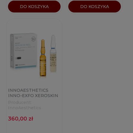
DO KOSZYKA
DO KOSZYKA
INNOAESTHETICS
INNO-EXFO XEROSKIN
PEEL (6+6X2ML)
Producent:
InnoAesthetics
360,00 zł