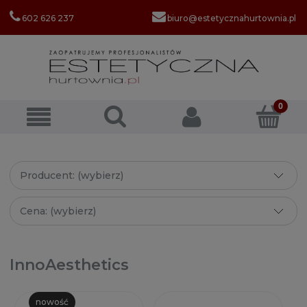
602 626 237
biuro@estetycznahurtownia.pl
Producent: (wybierz)
Cena: (wybierz)
InnoAesthetics
nowość