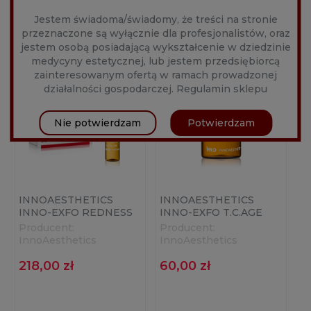
DOSTĘPNOŚCI
Jestem świadoma/świadomy, że treści na stronie
przeznaczone są wyłącznie dla profesjonalistów, oraz
nowość
jestem osobą posiadającą wykształcenie w dziedzinie
medycyny estetycznej, lub jestem przedsiębiorcą
zainteresowanym ofertą w ramach prowadzonej
działalności gospodarczej.
Regulamin sklepu
Nie potwierdzam
Potwierdzam
INNOAESTHETICS
INNOAESTHETICS
INNO-EXFO REDNESS
INNO-EXFO T.C.AGE
PEEL (6X2ML)
(1X5ML)
Producent:
Producent:
InnoAesthetics
InnoAesthetics
218,00 zł
60,00 zł