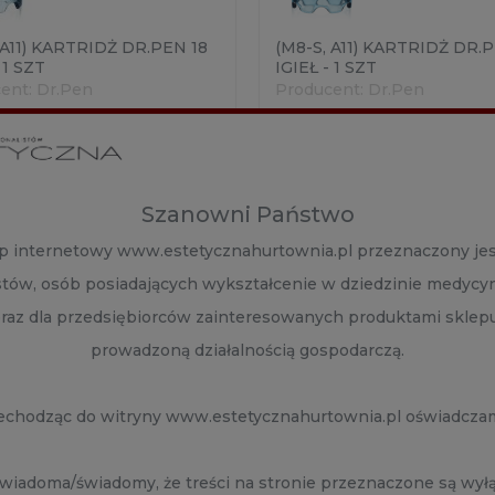
 A11) KARTRIDŻ DR.PEN 18
(M8-S, A11) KARTRIDŻ DR.
 1 SZT
IGIEŁ - 1 SZT
ent:
Dr.Pen
Producent:
Dr.Pen
zł
7,80 zł
Szanowni Państwo
DO KOSZYKA
DO KOSZYKA
p internetowy www.estetycznahurtownia.pl przeznaczony jes
istów, osób posiadających wykształcenie w dziedzinie medycy
ZOBACZ WIĘCEJ
ZOBACZ WIĘCEJ
oraz dla przedsiębiorców zainteresowanych produktami sklep
prowadzoną działalnością gospodarczą.
echodząc do witryny www.estetycznahurtownia.pl oświadczam
wiadoma/świadomy, że treści na stronie przeznaczone są wyłą