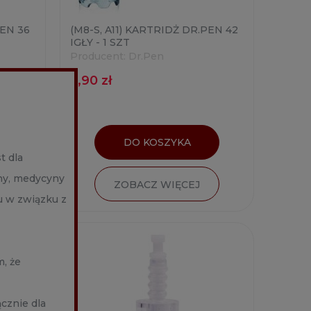
PEN 36
(M8-S, A11) KARTRIDŻ DR.PEN 42
IGŁY - 1 SZT
Producent:
Dr.Pen
7,90 zł
DO KOSZYKA
t dla
ny, medycyny
ZOBACZ WIĘCEJ
u w związku z
, że
cznie dla