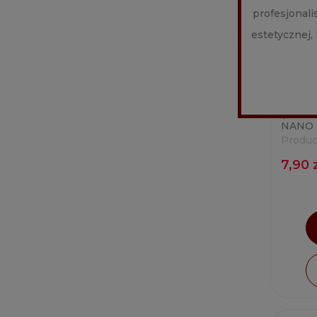
profesjonal
estetycznej,
(M8-S,
NANO -
Produc
7,90 