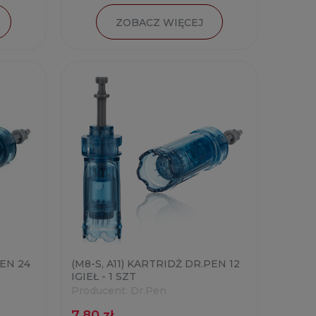
ZOBACZ WIĘCEJ
PEN 24
(M8-S, A11) KARTRIDŻ DR.PEN 12
IGIEŁ - 1 SZT
Producent:
Dr.Pen
7,80 zł