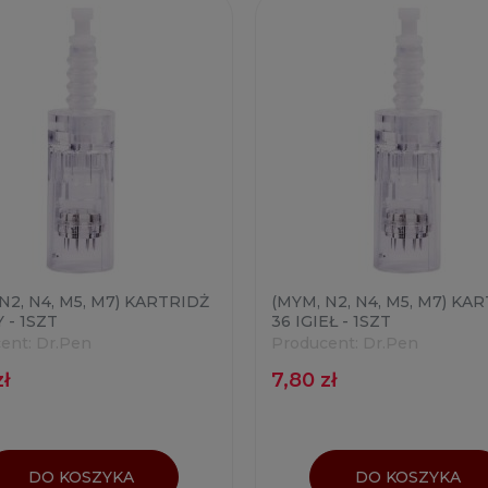
N2, N4, M5, M7) KARTRIDŻ
(MYM, N2, N4, M5, M7) KA
Y - 1SZT
36 IGIEŁ - 1SZT
ent:
Dr.Pen
Producent:
Dr.Pen
zł
7,80 zł
DO KOSZYKA
DO KOSZYKA