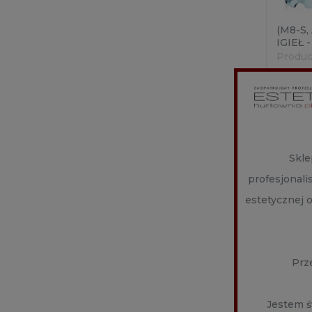
(M8-S,
IGIEŁ -
Produc
7,80 
Skle
profesjonal
estetycznej 
Prz
Jestem ś