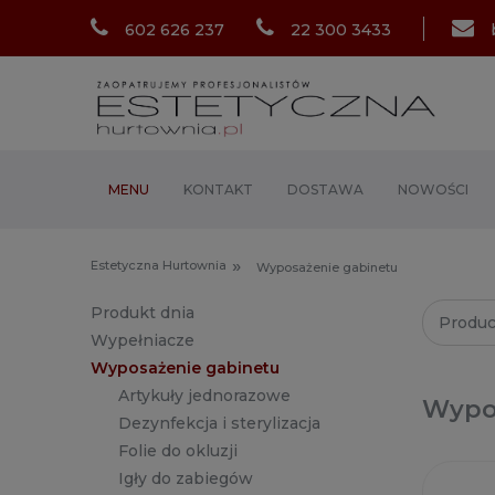
602 626 237
22 300 3433
MENU
KONTAKT
DOSTAWA
NOWOŚCI
»
Estetyczna Hurtownia
Wyposażenie gabinetu
Produkt dnia
Produc
Wypełniacze
Wyposażenie gabinetu
Artykuły jednorazowe
Wypo
Dezynfekcja i sterylizacja
Folie do okluzji
Igły do zabiegów