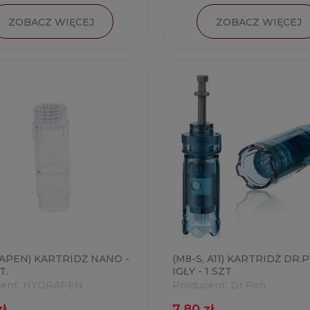
ZOBACZ WIĘCEJ
ZOBACZ WIĘCEJ
APEN) KARTRIDŻ NANO -
(M8-S, A11) KARTRIDŻ DR.
T.
IGŁY - 1 SZT
ent:
HYDRAPEN
Producent:
Dr.Pen
zł
7,80 zł