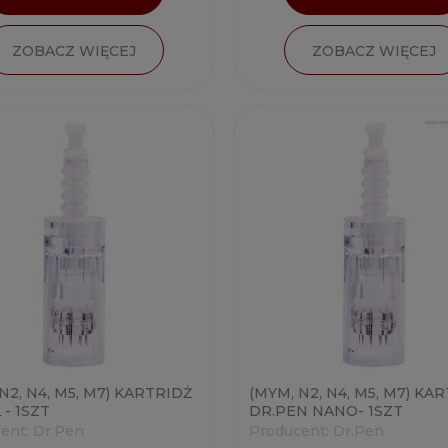
ZOBACZ WIĘCEJ
ZOBACZ WIĘCEJ
N2, N4, M5, M7) KARTRIDŻ
(MYM, N2, N4, M5, M7) KA
 - 1SZT
DR.PEN NANO- 1SZT
ent:
Dr.Pen
Producent:
Dr.Pen