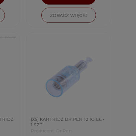
ZOBACZ WIĘCEJ
RTRIDŻ
(X5) KARTRIDŻ DR.PEN 12 IGIEŁ -
1 SZT
Producent:
Dr.Pen