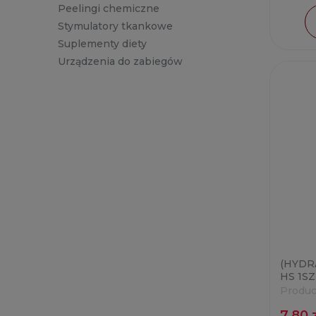
Peelingi chemiczne
Stymulatory tkankowe
Suplementy diety
Urządzenia do zabiegów
(HYDR
HS 1SZ
Produc
7,80 