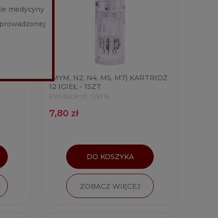
nie medycyny
h prowadzonej
PEN
(MYM, N2, N4, M5, M7) KARTRIDŻ
12 IGIEŁ - 1SZT
Producent:
OWN
7,80 zł
DO KOSZYKA
ZOBACZ WIĘCEJ