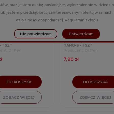
istów, oraz jestem osobą posiadającą wykształcenie w dziedzi
 lub jestem przedsiębiorcą zainteresowanym ofertą w ramac
działalności gospodarczej.
Regulamin sklepu
Nie potwierdzam
Potwierdzam
 A11) KARTRIDŻ DR.PEN
(M8-S, A11) KARTRIDŻ DR.
 1 SZT
NANO-S - 1 SZT
ent:
Dr.Pen
Producent:
Dr.Pen
zł
7,90 zł
DO KOSZYKA
DO KOSZYKA
ZOBACZ WIĘCEJ
ZOBACZ WIĘCEJ