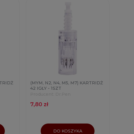
RTRIDŻ
(MYM, N2, N4, M5, M7) KARTRIDŻ
42 IGŁY - 1SZT
Producent:
Dr.Pen
7,80 zł
DO KOSZYKA