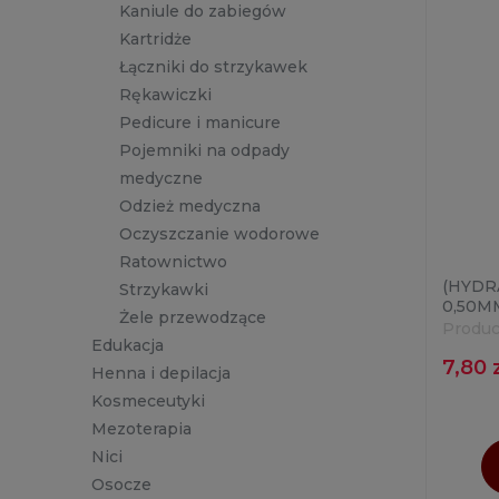
Kaniule do zabiegów
Kartridże
Łączniki do strzykawek
Rękawiczki
Pedicure i manicure
Pojemniki na odpady
medyczne
Odzież medyczna
Oczyszczanie wodorowe
Ratownictwo
(HYDRA
Strzykawki
0,50MM
Żele przewodzące
Produc
Edukacja
7,80 
Henna i depilacja
Kosmeceutyki
Mezoterapia
Nici
Osocze