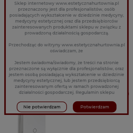
Sklep internetowy www.estetycznahurtownia.pl
przeznaczony jest dla profesjonalistów, osób
posiadających wykształcenie w dziedzinie medycyny,
medycyny estetycznej oraz dla przedsiębiorców
zainteresowanych produktami sklepu w związku z
prowadzoną działalnością gospodarczą.
Przechodząc do witryny www.estetycznahurtownia.pl
oświadczam, że
Jestem świadoma/świadomy, że treści na stronie
przeznaczone są wyłącznie dla profesjonalistów, oraz
jestem osobą posiadającą wykształcenie w dziedzinie
NEAUVIA HYDRO DELUXE MAN 1X2,5ML
medycyny estetycznej, lub jestem przedsiębiorcą
167,00 zł
zainteresowanym ofertą w ramach prowadzonej
działalności gospodarczej.
Regulamin sklepu
DO KOSZYKA
Nie potwierdzam
Potwierdzam