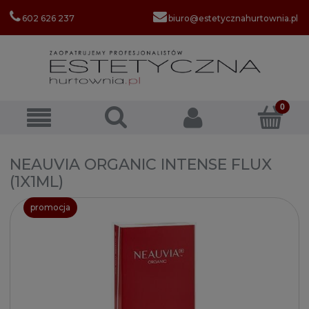
602 626 237
biuro@estetycznahurtownia.pl
NEAUVIA ORGANIC INTENSE FLUX
(1X1ML)
promocja